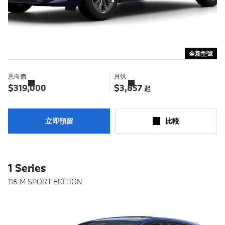
全新型號
意向價
月供
了
了
解
解
$319,000
$3,857
起
更
更
多
多
立即預留
比較​
1 Series
116 M SPORT EDITION