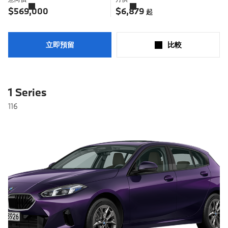
解
解
$569,000
$6,879
起
更
更
多
多
立即預留
比較​
1 Series
116