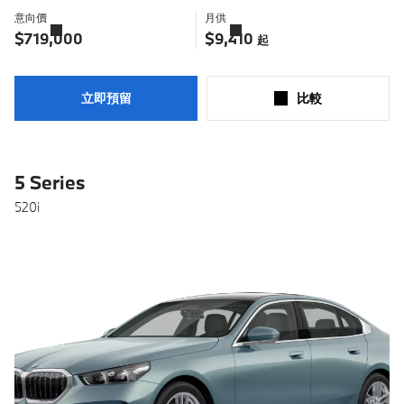
意向價
月供
了
了
解
解
$719,000
$9,410
起
更
更
多
多
立即預留
比較​
5 Series
520i