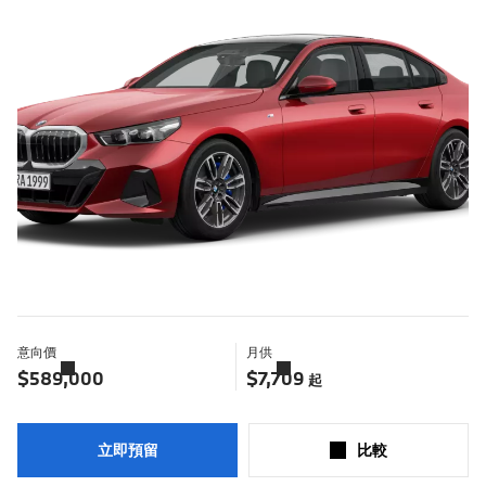
意向價
月供
了
了
解
解
$589,000
$7,709
起
更
更
多
多
立即預留
比較​