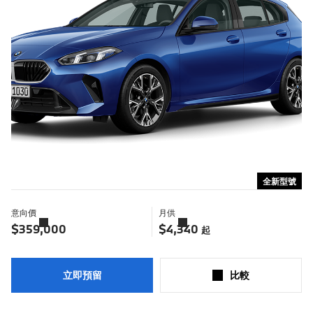
全新型號
意向價
月供
了
了
解
解
$359,000
$4,340
起
更
更
多
多
立即預留
比較​