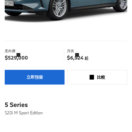
意向價
月供
了
了
解
解
$529,000
$6,924
起
更
更
多
多
立即預留
比較​
5 Series
520i M Sport Edition