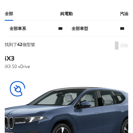
全部
純電動
汽油​
全部車系​
全部車型​
找到了
42
個型號​
清除
iX3
iX3 50 xDrive