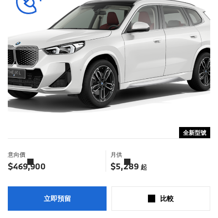
全新型號
意向價
月供
了
了
解
解
$469,900
$5,289
起
更
更
多
多
立即預留
比較​