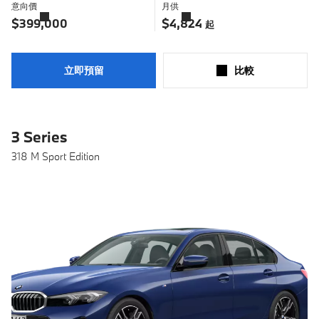
意向價
月供
了
了
解
解
$399,000
$4,824
起
更
更
多
多
立即預留
比較​
3 Series
318 M Sport Edition