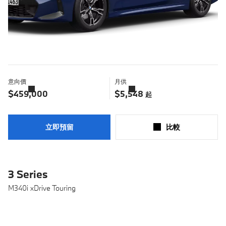
意向價
月供
了
了
解
解
$459,000
$5,548
起
更
更
多
多
立即預留
比較​
3 Series
M340i xDrive Touring