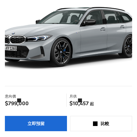
意向價
月供
了
了
解
解
$799,000
$10,457
起
更
更
多
多
立即預留
比較​