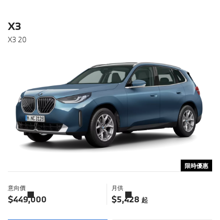
X3
X3 20
限時優惠
意向價
月供
了
了
解
解
$449,000
$5,428
起
更
更
多
多