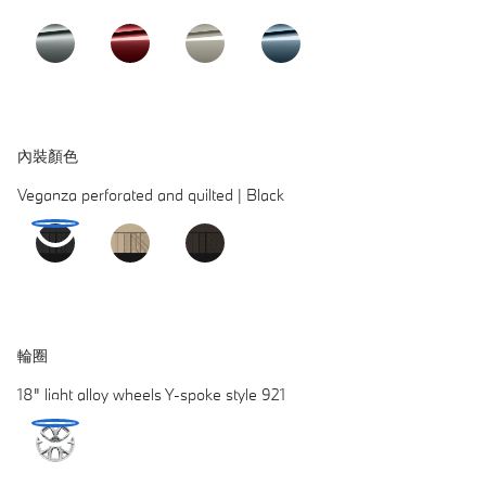
內裝顏色​
Veganza perforated and quilted | Black
輪圈
18" light alloy wheels Y-spoke style 921