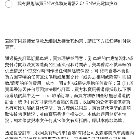
我有興趣購買BMW流動充電器2.0/ BMW充電轉換線
若閣下同意接受條款及細則及接受其約束，請按下方按鈕轉到付款
頁面。
通過提交訂單訂購車輛，買方理解並同意：(i) 車輛的供應情況和/或
交付時間取決於製造商的生產流程和時間表，寶馬香港不就車輛的
供應情況和/或交付時間作出任何陳述或保證；(ii) 寶馬香港不會對
買方因車輛的任何無法供應或延遲交付（或與之相關或附帶）而招
致/蒙受的任何費用、成本、開支和/或損失承擔任何責任；及 (iii) 若
寶馬香港因任何原因無法履行訂單，買方和寶馬香港應採取以下兩
種選項的其中之一 ：(a) 取消訂單，而買方將收到全額無息退還的
訂金；或 (b) 買方可按寶馬香港的提議，以屆時的公佈零售價購買
具有可比功能的替代車型。買方理解並同意，購買替代車型的選項
取決於供應情況，並由寶馬香港全權決定。本條款適用於所有情
況，如本條款與本文任何其它條文有所抵觸，應以本條款為準。
透過提交訂單，我同意寶馬汽車(香港)有限公司及森那美汽車集團內
的聯營公司(統稱為“森那美汽車”) 、寶馬總公司及聯營公司包括