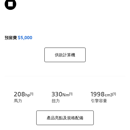
預留費
$5,000
供款計算機​​
208
330
1998
[1]
[1]
[1]
hp
Nm
cm3
馬力
扭力​
引擎容量
產品亮點及規格配備