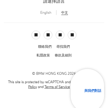
請選擇語言
English
中文
Facebook
Instagram
LinkedIn
Youtube
聯絡我們
尋找我們
私隱政策
條款及細則
© BMW HONG KONG 2026
This site is protected by reCAPTCHA and the Google
Privacy
Policy
and
Terms of Service
apply.
與我們對話