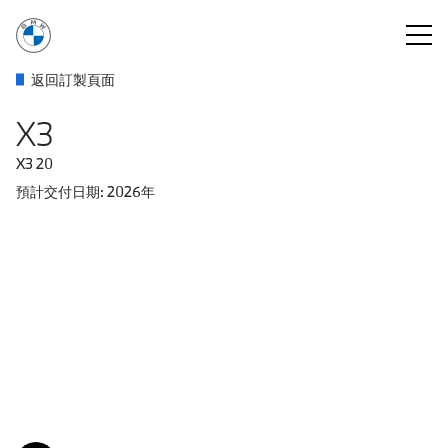
You are logged in as a BMW Sales Consultant.
登出
Alpine
Black
Sophisto
Mineral
BMW
Skyscraper
BMW
Fire
Dune
Arctic
Veganza
Veganza
Veganza
18"
返回訂製頁面​
White
Sapphire
Grey
White
Individual
Grey
Individual
Red
Grey
Race
perforated
perforated
perforated
light
solid
metallic
Brilliant
metallic
Tanzanite
metallic
Frozen
metallic
metallic
Blue
and
and
and
alloy
X3
effect
Blue
Pure
metallic
quilted
quilted
quilted
wheels
metallic
metallic
Grey
|
|
|
Y-
metallic
Black
Calm
Espresso
spoke
X3 20
Beige
Brown
style
921
預計交付日期: 2026年